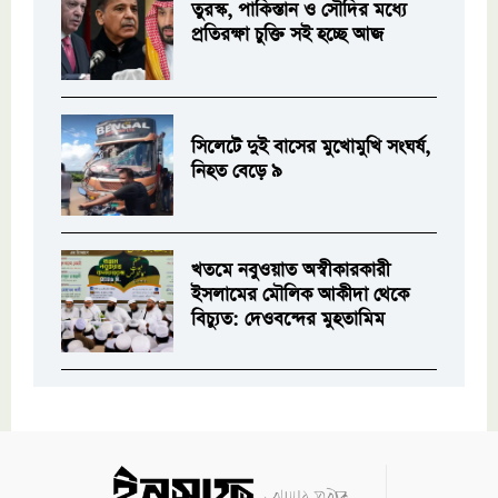
তুরস্ক, পাকিস্তান ও সৌদির মধ্যে
প্রতিরক্ষা চুক্তি সই হচ্ছে আজ
সিলেটে দুই বাসের মুখোমুখি সংঘর্ষ,
নিহত বেড়ে ৯
খতমে নবুওয়াত অস্বীকারকারী
ইসলামের মৌলিক আকীদা থেকে
বিচ্যুত: দেওবন্দের মুহতামিম