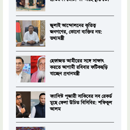
জুলাই আন্দোলনের কৃতিত্ব
জনগণের, কোনো ব্যক্তির নয়:
তথ্যমন্ত্রী
হেফাজত আমীরের সঙ্গে সাক্ষাৎ
করতে আগামী রবিবার ফটিকছড়ি
যাচ্ছেন প্রধানমন্ত্রী
ফ্যাসিস্ট পূজারী সাকিবের সব রেকর্ড
মুছে ফেলা উচিত বিসিবির: শফিকুল
আলম