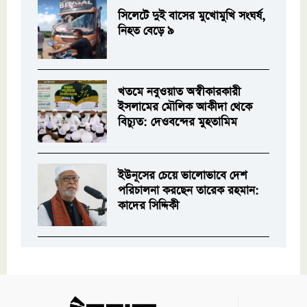
সিলেটে দুই বাসের মুখোমুখি সংঘর্ষ,
নিহত বেড়ে ৯
খতমে নবুওয়াত অস্বীকারকারী
ইসলামের মৌলিক আকীদা থেকে
বিচ্যুত: দেওবন্দের মুহতামিম
ইউনূসের চেয়ে ভালোভাবে দেশ
পরিচালনা করছেন তারেক রহমান:
কাদের সিদ্দিকী