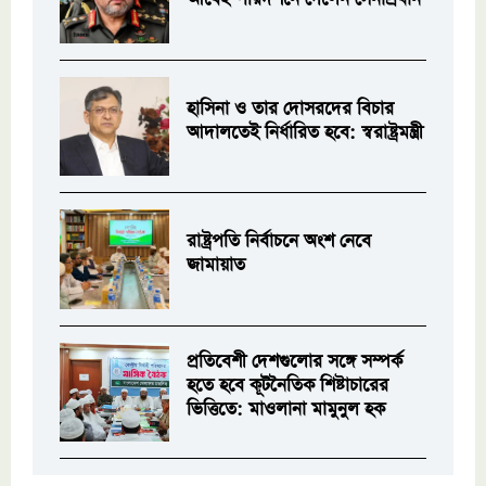
হাসিনা ও তার দোসরদের বিচার
আদালতেই নির্ধারিত হবে: স্বরাষ্ট্রমন্ত্রী
রাষ্ট্রপতি নির্বাচনে অংশ নেবে
জামায়াত
প্রতিবেশী দেশগুলোর সঙ্গে সম্পর্ক
হতে হবে কূটনৈতিক শিষ্টাচারের
ভিত্তিতে: মাওলানা মামুনুল হক