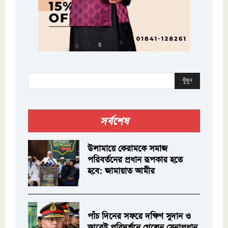
খুঁজুন
সর্বশেষ
উলামায়ে কেরামকে সমাজ
পরিবর্তনের প্রধান রূপকার হতে
হবে: জামায়াত আমীর
পাঁচ দিনের সফরে দক্ষিণ সুদান ও
আবেই পরিদর্শনে গেলেন সেনাপ্রধান