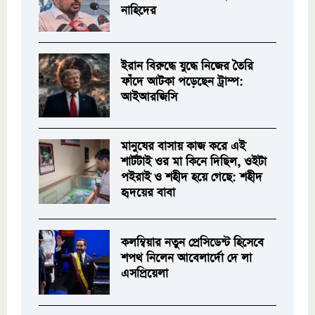
নাহিদের
ইরান বিরুদ্ধে যুদ্ধে নিজের তৈরি
ফাঁদে আটকা পড়েছেন ট্রাম্প:
আইআরজিসি
মানুষের বাসায় কাজ করে এই
শার্টটাই ওর মা কিনে দিছিল, ওইটা
পইরাই ও শহীদ হয়ে গেছে: শহীদ
হৃদয়ের বাবা
কলম্বিয়ার নতুন প্রেসিডেন্ট হিসেবে
শপথ নিলেন আবেলার্দো দে লা
এসপ্রিয়েলা