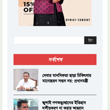
খুঁজুন
সর্বশেষ
সেবার মানসিকতা ছাড়া চিকিৎসার
মানোন্নয়ন সম্ভব নয়: প্রধানমন্ত্রী
জুলাই গণঅভ্যুত্থানের ইতিহাস
দলীয়করণ না করার আহ্বান