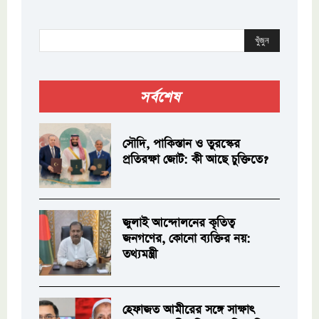
খুঁজুন
সর্বশেষ
সৌদি, পাকিস্তান ও তুরস্কের
প্রতিরক্ষা জোট: কী আছে চুক্তিতে?
জুলাই আন্দোলনের কৃতিত্ব
জনগণের, কোনো ব্যক্তির নয়:
তথ্যমন্ত্রী
হেফাজত আমীরের সঙ্গে সাক্ষাৎ