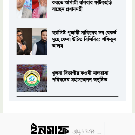
করতে আগামী রবিবার ফটিকছড়ি
যাচ্ছেন প্রধানমন্ত্রী
ফ্যাসিস্ট পূজারী সাকিবের সব রেকর্ড
মুছে ফেলা উচিত বিসিবির: শফিকুল
আলম
খুলনা বিভাগীয় কওমী মাদরাসা
পরিষদের মহাসম্মেলন অনুষ্ঠিত