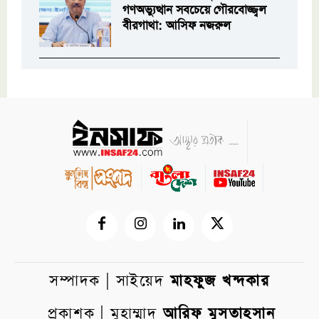
গণঅভ্যুত্থান সবচেয়ে গৌরবোজ্জ্বল
বীরগাথা: আসিফ নজরুল
সম্পাদক | সাইয়েদ
মাহফুজ খন্দকার
প্রকাশক | মুহাম্মাদ
আরিফ মুসতাহসান