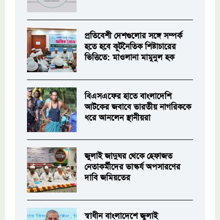
প্রতিবেশী দেশগুলোর সঙ্গে সম্পর্ক
হতে হবে কূটনৈতিক শিষ্টাচারের
ভিত্তিতে: মাওলানা মামুনুল হক
বিএসএফের হাতে বাংলাদেশি
আটকের জবাবে ভারতীয় নাগরিককে
ধরে আনলেন স্থানীয়রা
জুলাই জাদুঘর থেকে হেফাজত
নেতাকর্মীদের ভাস্কর্য অপসারণের
দাবি জমিয়তের
স্বাধীন বাংলাদেশে জুলাই