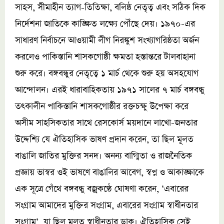
সাহস, সীমাহীন ত্যাগ-তিতিক্ষা, বলিষ্ঠ নেতৃত্ব এবং সঠিক দিক
নির্দেশনা জাতিকে কাঙ্ক্ষিত লক্ষ্যে পৌঁছে দেয়। ১৯৭০-এর
সাধারণ নির্বাচনে আওয়ামী লীগ নিরঙ্কুশ সংখ্যাগরিষ্ঠতা অর্জন
করলেও পাকিস্তানি শাসকগোষ্ঠী ক্ষমতা হস্তান্তরে টালবাহানা
শুরু করে। বঙ্গবন্ধুর নেতৃত্বে ১ মার্চ থেকে শুরু হয় অসহযোগ
আন্দোলন। এরই ধারাবাহিকতায় ১৯৭১ সালের ৭ মার্চ বঙ্গবন্ধু
তৎকালীন পাকিস্তানি শাসকগোষ্ঠীর রক্তচক্ষু উপেক্ষা করে
অসীম সাহসিকতার সাথে রেসকোর্স ময়দানে লাখো-জনতার
উদ্দেশ্যি যে ঐতিহাসিক ভাষণ প্রদান করেন, তা ছিল মূলত
বাঙালি জাতির মুক্তির সনদ। অনন্য বাগ্মিতা ও রাজনৈতিক
প্রজ্ঞায় ভাস্বর ওই ভাষণে বাঙালির আবেগ, স্বপ্ন ও আকাঙ্ক্ষাকে
এক সূত্রে গেঁথে বঙ্গবন্ধু বজ্রকণ্ঠে ঘোষণা করেন, ‘এবারের
সংগ্রাম আমাদের মুক্তির সংগ্রাম, এবারের সংগ্রাম স্বাধীনতার
সংগ্রাম’, যা ছিল মূলত স্বাধীনতার ডাক। ঐতিহাসিক সেই