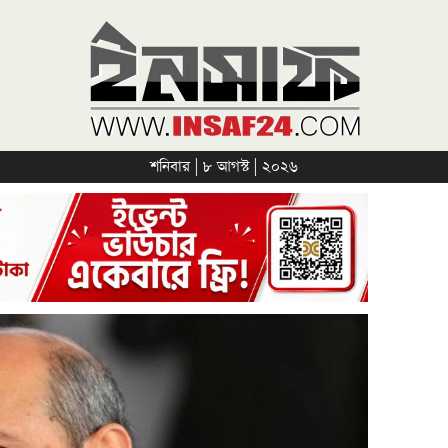
শনিবার | ৮ আগস্ট | ২০২৬