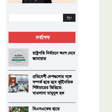
খুঁজুন
সর্বশেষ
রাষ্ট্রপতি নির্বাচনে অংশ নেবে
জামায়াত
প্রতিবেশী দেশগুলোর সঙ্গে
সম্পর্ক হতে হবে কূটনৈতিক
শিষ্টাচারের ভিত্তিতে:
মাওলানা মামুনুল হক
বিএসএফের হাতে