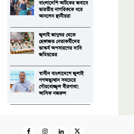
বাংলাদেশি আটকের জবাবে
ভারতীয় নাগরিককে ধরে
আনলেন স্থানীয়রা
জুলাই জাদুঘর থেকে
হেফাজত নেতাকর্মীদের
ভাস্কর্য অপসারণের দাবি
জমিয়তের
স্বাধীন বাংলাদেশে জুলাই
গণঅভ্যুত্থান সবচেয়ে
গৌরবোজ্জ্বল বীরগাথা:
আসিফ নজরুল