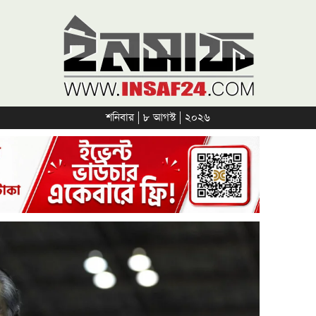
শনিবার | ৮ আগস্ট | ২০২৬