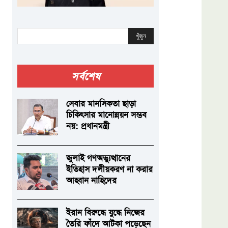
খুঁজুন
সর্বশেষ
সেবার মানসিকতা ছাড়া
চিকিৎসার মানোন্নয়ন সম্ভব
নয়: প্রধানমন্ত্রী
জুলাই গণঅভ্যুত্থানের
ইতিহাস দলীয়করণ না করার
আহ্বান নাহিদের
ইরান বিরুদ্ধে যুদ্ধে নিজের
তৈরি ফাঁদে আটকা পড়েছেন