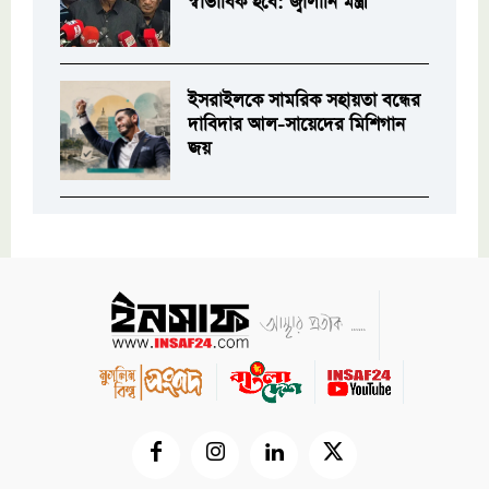
স্বাভাবিক হবে: জ্বালানি মন্ত্রী
ইসরাইলকে সামরিক সহায়তা বন্ধের
দাবিদার আল-সায়েদের মিশিগান
জয়