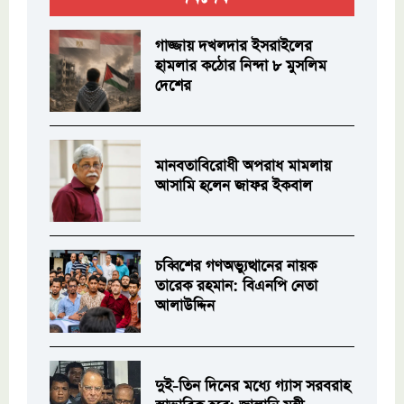
গাজ্জায় দখলদার ইসরাইলের
হামলার কঠোর নিন্দা ৮ মুসলিম
দেশের
মানবতাবিরোধী অপরাধ মামলায়
আসামি হলেন জাফর ইকবাল
চব্বিশের গণঅভ্যুত্থানের নায়ক
তারেক রহমান: বিএনপি নেতা
আলাউদ্দিন
দুই-তিন দিনের মধ্যে গ্যাস সরবরাহ