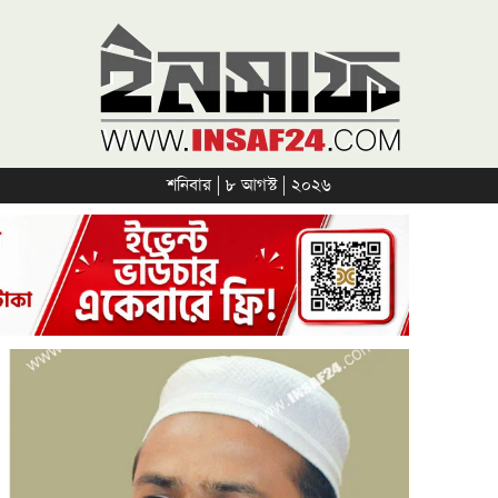
শনিবার | ৮ আগস্ট | ২০২৬