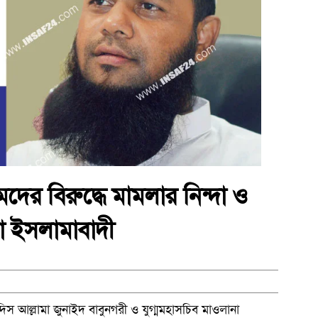
ের বিরুদ্ধে মামলার নিন্দা ও
া ইসলামাবাদী
 আল্লামা জুনাইদ বাবুনগরী ও যুগ্মমহাসচিব মাওলানা