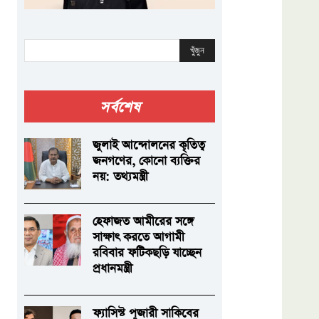
খুঁজুন
সর্বশেষ
জুলাই আন্দোলনের কৃতিত্ব
জনগণের, কোনো ব্যক্তির
নয়: তথ্যমন্ত্রী
হেফাজত আমীরের সঙ্গে
সাক্ষাৎ করতে আগামী
রবিবার ফটিকছড়ি যাচ্ছেন
প্রধানমন্ত্রী
ফ্যাসিস্ট পূজারী সাকিবের