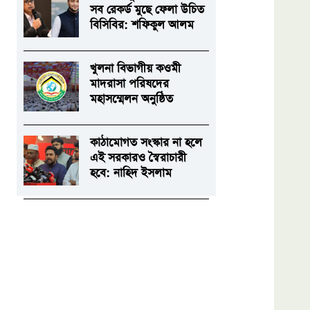
সব রেকর্ড মুছে ফেলা উচিত
বিসিবির: শফিকুল আলম
খুলনা বিভাগীয় কওমী
মাদরাসা পরিষদের
মহাসম্মেলন অনুষ্ঠিত
কাঠামোগত সংস্কার না হলে
এই সরকারও স্বৈরাচারী
হবে: নাহিদ ইসলাম