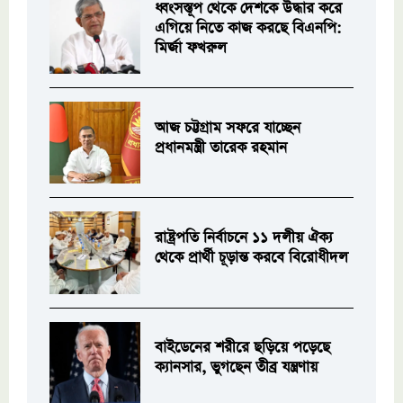
ধ্বংসস্তূপ থেকে দেশকে উদ্ধার করে
এগিয়ে নিতে কাজ করছে বিএনপি:
মির্জা ফখরুল
আজ চট্টগ্রাম সফরে যাচ্ছেন
প্রধানমন্ত্রী তারেক রহমান
রাষ্ট্রপতি নির্বাচনে ১১ দলীয় ঐক্য
থেকে প্রার্থী চূড়ান্ত করবে বিরোধীদল
বাইডেনের শরীরে ছড়িয়ে পড়েছে
ক্যানসার, ভুগছেন তীব্র যন্ত্রণায়