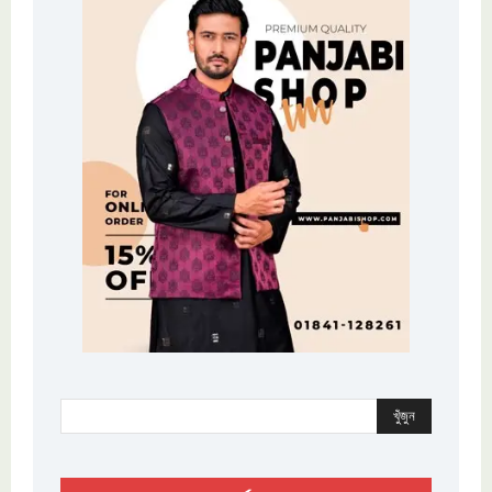
খুঁজুন