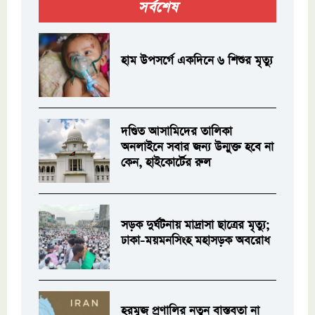
সর্বশেষ
হাম উপসর্গে একদিনে ৬ শিশুর মৃত্যু
দণ্ডিত আসামিদের তালিকা
অনলাইনে সবার জন্য উন্মুক্ত হবে না
কেন, হাইকোর্টের রুল
সড়ক দুর্ঘটনায় মাদ্রাসা ছাত্রের মৃত্যু;
ঢাকা-ময়মনসিংহ মহাসড়ক অবরোধ
হরমুজ প্রণালির নতুন বাস্তবতা না