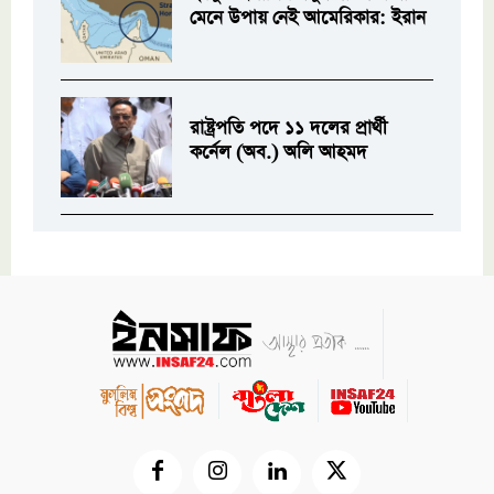
মেনে উপায় নেই আমেরিকার: ইরান
রাষ্ট্রপতি পদে ১১ দলের প্রার্থী
কর্নেল (অব.) অলি আহমদ