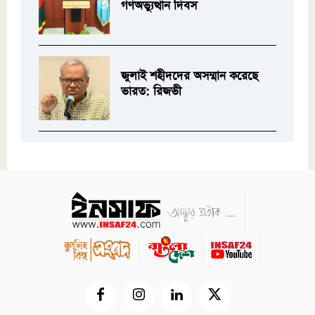
গণঅভ্যুত্থান দিবস
জুলাই শহীদদের অসম্মান করেছে
ভারত: রিজভী