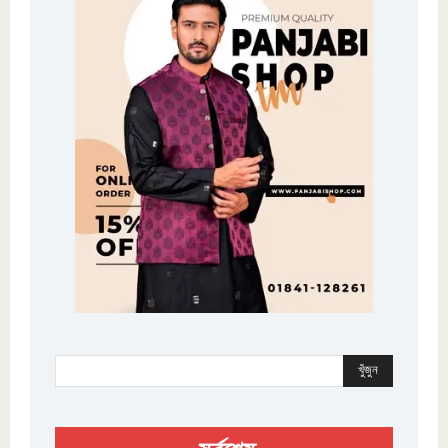
খুঁজুন