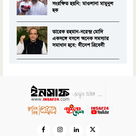
সংরক্ষিত হয়নি: মাওলানা মামুনুল
হক
তারেক রহমান-নরেন্দ্র মোদি
একসঙ্গে বসলে অনেক সমস্যার
সমাধান হবে: দীনেশ ত্রিবেদী