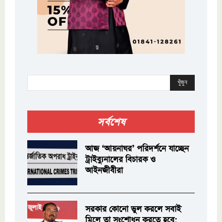
খুঁজুন
সর্বশেষ
আজ ‘আয়নাঘর’ পরিদর্শনে যাচ্ছেন
ট্রাইব্যুনালের বিচারক ও
আইনজীবীরা
সরকার কোনো ভুল করলে সবাই
মিলে তা সংশোধন করতে হবে: