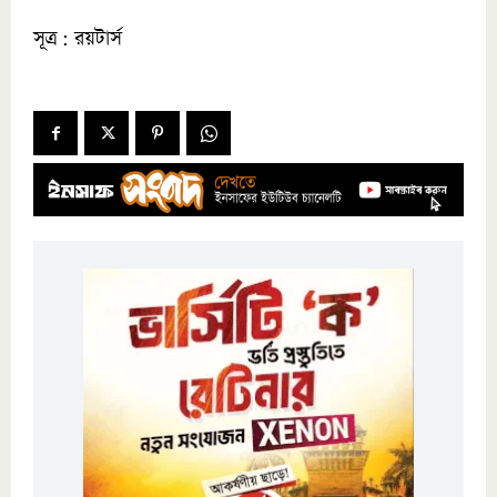
সূত্র : রয়টার্স