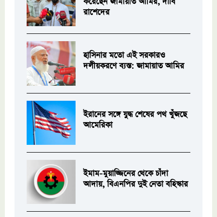
করেছেন জামায়াত আমির, দাবি
রাশেদের
হাসিনার মতো এই সরকারও
দলীয়করণে ব্যস্ত: জামায়াত আমির
ইরানের সঙ্গে যুদ্ধ শেষের পথ খুঁজছে
আমেরিকা
ইমাম-মুয়াজ্জিনের থেকে চাঁদা
আদায়, বিএনপির দুই নেতা বহিস্কার