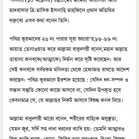
শনিবার (১০ অক্টোবর) চট্টগ্রামের জামিয়া আরাবিয়া জিরি
মাদরাসার ত্রি-মাসিক ইসলাহি মাহফিলে প্রথান অতিথির
বক্তব্যে এসব কথা বলেন তিনি।
পবিত্র কুরআনের ২৬ নং পারার সূরা শুয়ারা’র,৮৮-৮৯ নং
আয়াত তেলাওয়াত করে আল্লামা বাবুনগরী বলেন,মহান আল্লাহ
তায়ালা কলবকে(আত্মাকে) নির্মল করে সৃষ্টি করেছেন। আর
সেই কলবকে সর্বরকম মলিনতা থেকে হেফাজত রাখতে আদেশ
করছেন। পবিত্র কুরআনে ইরশাদ হয়েছে : যেদিন ধন-সম্পদ ও
সন্তান সন্তুতি কোনো কাজে আসবে না, সেদিন উপকৃত হবে
কেবলমাত্র সে, যে আল্লাহর নিকট আসবে বিশুদ্ধ কলব নিয়ে।
আল্লামা বাবুনগরী আরো বলেন, শরীরের বাহ্যিক অসুস্থতা,
যেমন জ্বর, সর্দি সহ নানা ধরনের ব্যাধি হয়। তেমনি আত্মারও