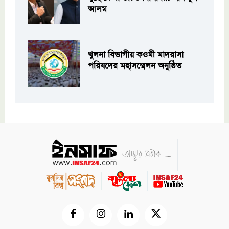
আলম
খুলনা বিভাগীয় কওমী মাদরাসা
পরিষদের মহাসম্মেলন অনুষ্ঠিত