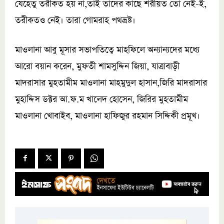
যেহেতু তরীকত হয় না,তাই তাদের কাছে শরীয়ত তো নেই-ই,
তরীকতও নেই। তারা গোমরাহ পথভ্রষ্ট।
মাওলানা আবু মূসার সভাপতিত্বে মাহফিলে অন্যান্যদের মধ্যে
আরো বয়ান করেন, মুফতী শামসুদ্দিন জিয়া, যাত্রাবাড়ী
মাদরাসার মুহতামীম মাওলানা মাহমুদুল হাসান,জিরি মাদরাসার
মুহাদ্দিস ডক্টর আ.ফ.ম খালেদ হোসেন, জিরির মুহতামীম
মাওলানা খোবাইব, মাওলানা হাফিজুর রহমান সিদ্দিকী প্রমূখ।