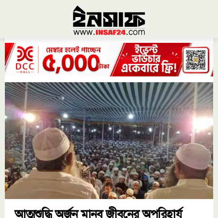
আত্মশুদ্ধি অর্জন মানব জীবনের অপরিহার্য