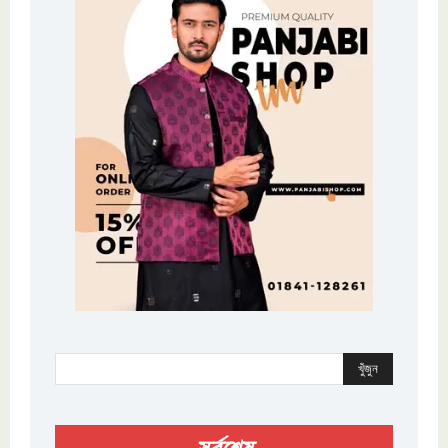
খুঁজুন