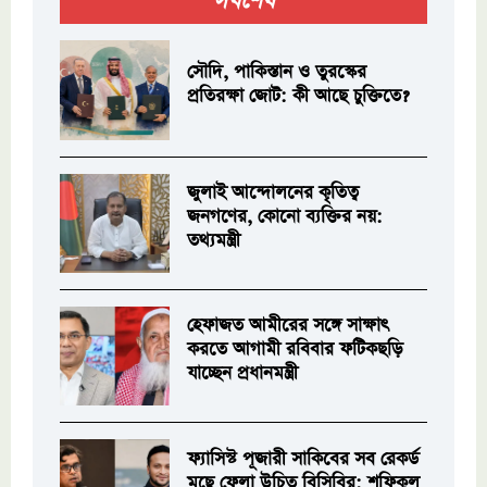
সর্বশেষ
সৌদি, পাকিস্তান ও তুরস্কের
প্রতিরক্ষা জোট: কী আছে চুক্তিতে?
জুলাই আন্দোলনের কৃতিত্ব
জনগণের, কোনো ব্যক্তির নয়:
তথ্যমন্ত্রী
হেফাজত আমীরের সঙ্গে সাক্ষাৎ
করতে আগামী রবিবার ফটিকছড়ি
যাচ্ছেন প্রধানমন্ত্রী
ফ্যাসিস্ট পূজারী সাকিবের সব রেকর্ড
মুছে ফেলা উচিত বিসিবির: শফিকুল