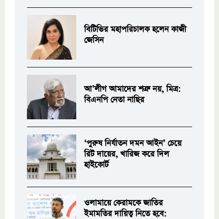
বিটিভির মহাপরিচালক হলেন কাজী
জেসিন
আ’লীগ আমাদের শত্রু নয়, মিত্র:
বিএনপি নেতা নাছির
‘পুরুষ নির্যাতন দমন আইন’ চেয়ে
রিট দায়ের, খারিজ করে দিল
হাইকোর্ট
ওলামায়ে কেরামকে জাতির
ইমামতির দায়িত্ব নিতে হবে: