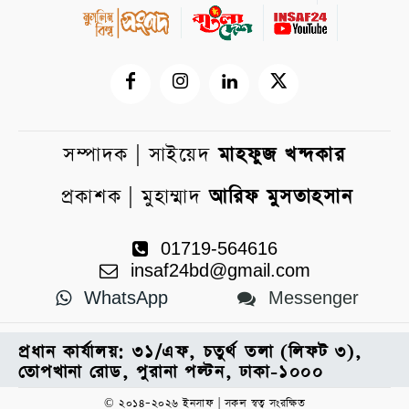
সম্পাদক | সাইয়েদ
মাহফুজ খন্দকার
প্রকাশক | মুহাম্মাদ
আরিফ মুসতাহসান
01719-564616
insaf24bd@gmail.com
WhatsApp
Messenger
প্রধান কার্যালয়: ৩১/এফ, চতুর্থ তলা (লিফট ৩),
তোপখানা রোড, পুরানা পল্টন, ঢাকা-১০০০
© ২০১৪–২০২৬ ইনসাফ | সকল স্বত্ব সংরক্ষিত