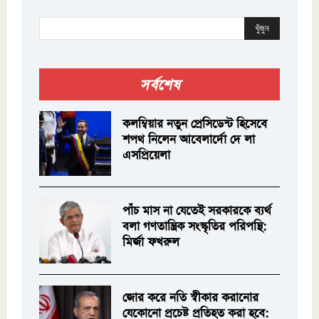
খুঁজুন
সর্বশেষ
কলম্বিয়ার নতুন প্রেসিডেন্ট হিসেবে
শপথ নিলেন আবেলার্দো দে লা
এসপ্রিয়েলা
পাঁচ মাস না যেতেই সরকারকে ব্যর্থ
বলা গণতান্ত্রিক সংস্কৃতির পরিপন্থি:
মির্জা ফখরুল
জোর করে নতি স্বীকার করানোর
যেকোনো প্রচেষ্ট প্রতিহত করা হবে: