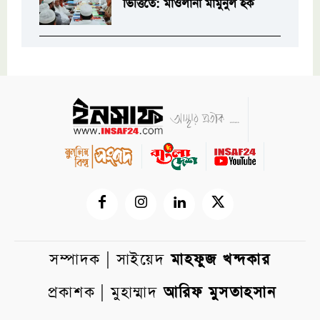
ভিত্তিতে: মাওলানা মামুনুল হক
সম্পাদক | সাইয়েদ
মাহফুজ খন্দকার
প্রকাশক | মুহাম্মাদ
আরিফ মুসতাহসান