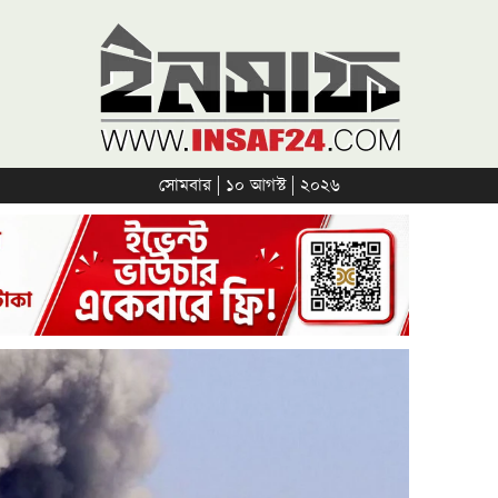
সোমবার | ১০ আগস্ট | ২০২৬