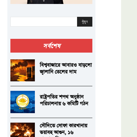
খুঁজুন
সর্বশেষ
বিশ্ববাজারে আবারও বাড়লো
জ্বালানি তেলের দাম
রাষ্ট্রপতির শপথ অনুষ্ঠান
পরিচালনায় ৬ কমিটি গঠন
সৌদিতে সোফা কারখানায়
ভয়াবহ আগুন, ১৬