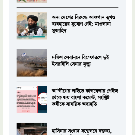
অন্য দেশের বিরুদ্ধে আফগান ভূখণ্ড
ব্যবহারের সুযোগ নেই: মাওলানা
মুজাহিদ
দক্ষিণ লেবাননে বিস্ফোরণে দুই
ইসরাইলি সেনার মৃত্যু
আ’লীগের লাইভে কালবেলার পেইজ
থেকে জয় বাংলা কমেন্ট, সংশ্লিষ্ট
কর্মীকে সাময়িক অব্যহতি
হাসিনার সংবাদ সম্মেলনে বক্তব্য,