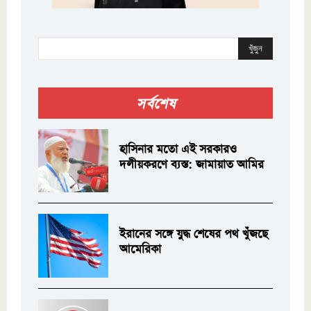
খুঁজুন
সর্বশেষ
হাসিনার মতো এই সরকারও
দলীয়করণে ব্যস্ত: জামায়াত আমির
ইরানের সঙ্গে যুদ্ধ শেষের পথ খুঁজছে
আমেরিকা