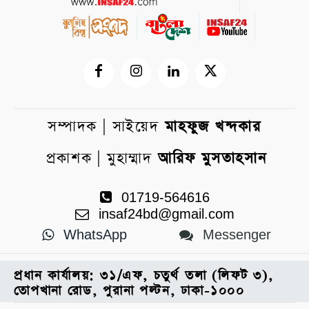
সম্পাদক | সাইয়েদ
মাহফুজ খন্দকার
প্রকাশক | মুহাম্মাদ
আরিফ মুসতাহসান
01719-564616
insaf24bd@gmail.com
WhatsApp
Messenger
প্রধান কার্যালয়: ৩১/এফ, চতুর্থ তলা (লিফট ৩),
তোপখানা রোড, পুরানা পল্টন, ঢাকা-১০০০