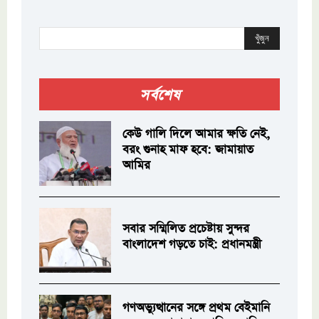
খুঁজুন
সর্বশেষ
কেউ গালি দিলে আমার ক্ষতি নেই,
বরং গুনাহ মাফ হবে: জামায়াত
আমির
সবার সম্মিলিত প্রচেষ্টায় সুন্দর
বাংলাদেশ গড়তে চাই: প্রধানমন্ত্রী
গণঅভ্যুত্থানের সঙ্গে প্রথম বেইমানি