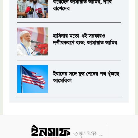
করেছেন জামায়াত আমির, দাবি
রাশেদের
হাসিনার মতো এই সরকারও
দলীয়করণে ব্যস্ত: জামায়াত আমির
ইরানের সঙ্গে যুদ্ধ শেষের পথ খুঁজছে
আমেরিকা