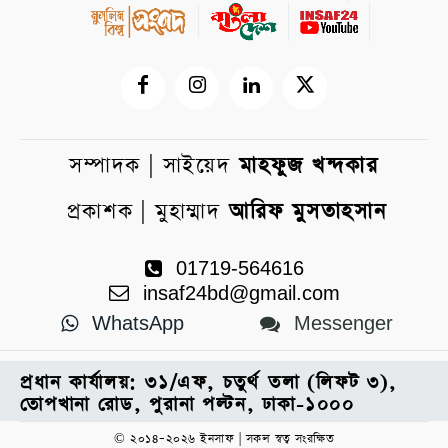
সম্পাদক | সাইয়েদ
মাহফুজ খন্দকার
প্রকাশক | মুহাম্মাদ
আরিফ মুসতাহসান
01719-564616
insaf24bd@gmail.com
WhatsApp
Messenger
প্রধান কার্যালয়: ৩১/এফ, চতুর্থ তলা (লিফট ৩),
তোপখানা রোড, পুরানা পল্টন, ঢাকা-১০০০
© ২০১৪–২০২৬ ইনসাফ | সকল স্বত্ব সংরক্ষিত