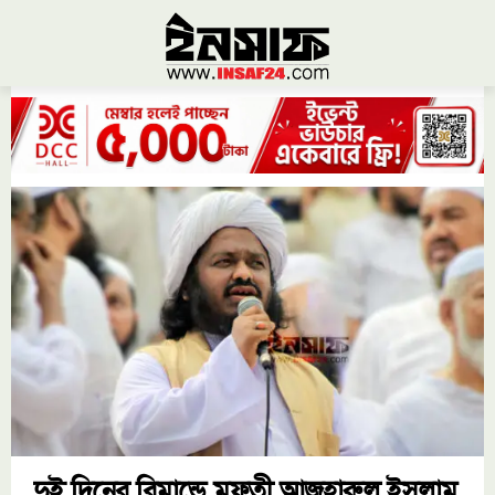
দুই দিনের রিমান্ডে মুফতী আজহারুল ইসলাম