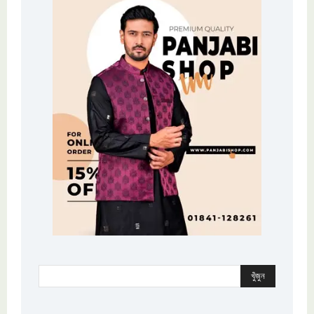
খুঁজুন