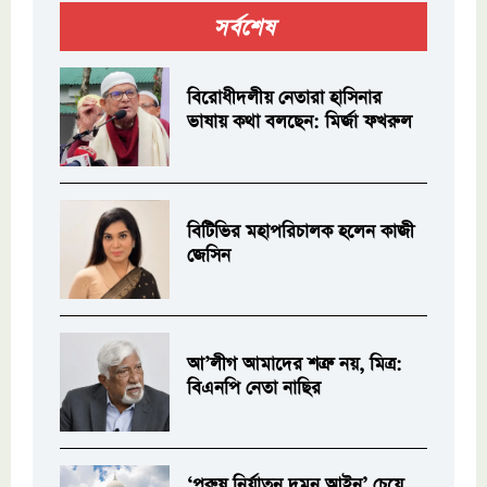
সর্বশেষ
বিরোধীদলীয় নেতারা হাসিনার
ভাষায় কথা বলছেন: মির্জা ফখরুল
বিটিভির মহাপরিচালক হলেন কাজী
জেসিন
আ’লীগ আমাদের শত্রু নয়, মিত্র:
বিএনপি নেতা নাছির
‘পুরুষ নির্যাতন দমন আইন’ চেয়ে