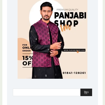
খুঁজুন