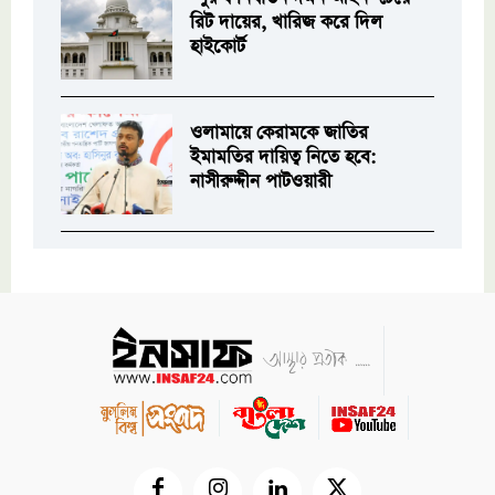
রিট দায়ের, খারিজ করে দিল
হাইকোর্ট
ওলামায়ে কেরামকে জাতির
ইমামতির দায়িত্ব নিতে হবে:
নাসীরুদ্দীন পাটওয়ারী