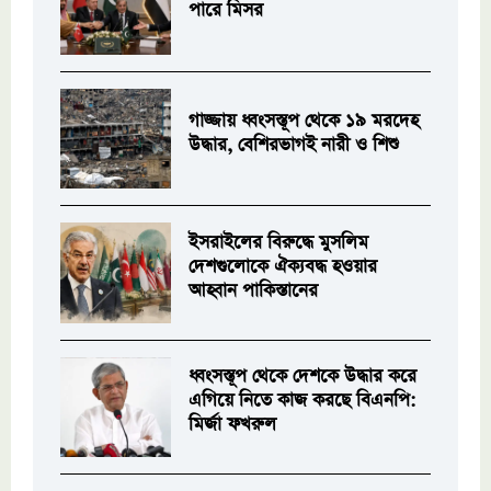
পারে মিসর
গাজ্জায় ধ্বংসস্তূপ থেকে ১৯ মরদেহ
উদ্ধার, বেশিরভাগই নারী ও শিশু
ইসরাইলের বিরুদ্ধে মুসলিম
দেশগুলোকে ঐক্যবদ্ধ হওয়ার
আহ্বান পাকিস্তানের
ধ্বংসস্তূপ থেকে দেশকে উদ্ধার করে
এগিয়ে নিতে কাজ করছে বিএনপি:
মির্জা ফখরুল