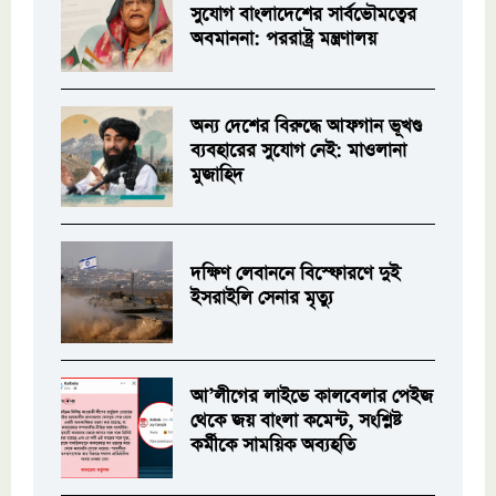
সুযোগ বাংলাদেশের সার্বভৌমত্বের
অবমাননা: পররাষ্ট্র মন্ত্রণালয়
অন্য দেশের বিরুদ্ধে আফগান ভূখণ্ড
ব্যবহারের সুযোগ নেই: মাওলানা
মুজাহিদ
দক্ষিণ লেবাননে বিস্ফোরণে দুই
ইসরাইলি সেনার মৃত্যু
আ’লীগের লাইভে কালবেলার পেইজ
থেকে জয় বাংলা কমেন্ট, সংশ্লিষ্ট
কর্মীকে সাময়িক অব্যহতি