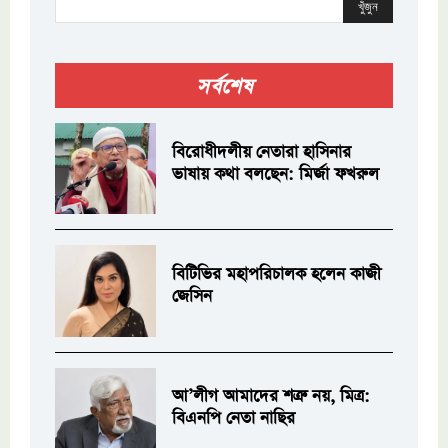
খুঁজুন
সর্বশেষ
বিরোধীদলীয় নেতারা হাসিনার
ভাষায় কথা বলছেন: মির্জা ফখরুল
বিটিভির মহাপরিচালক হলেন কাজী
জেসিন
আ’লীগ আমাদের শত্রু নয়, মিত্র:
বিএনপি নেতা নাছির