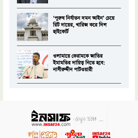
‘পুরুষ নির্যাতন দমন আইন’ চেয়ে
রিট দায়ের, খারিজ করে দিল
হাইকোর্ট
ওলামায়ে কেরামকে জাতির
ইমামতির দায়িত্ব নিতে হবে:
নাসীরুদ্দীন পাটওয়ারী