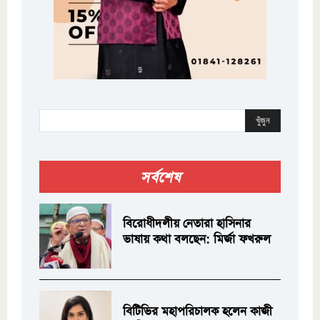
খুঁজুন
সর্বশেষ
বিরোধীদলীয় নেতারা হাসিনার
ভাষায় কথা বলছেন: মির্জা ফখরুল
বিটিভির মহাপরিচালক হলেন কাজী