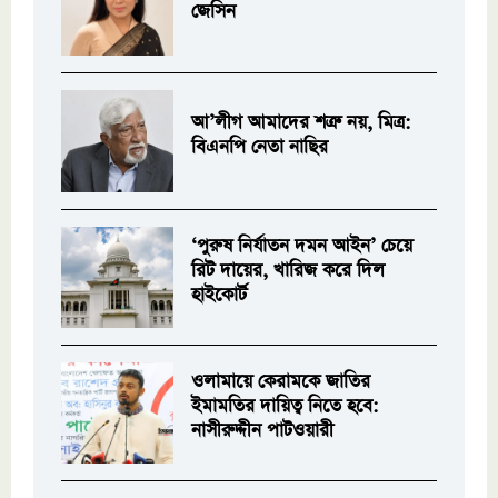
জেসিন
আ’লীগ আমাদের শত্রু নয়, মিত্র:
বিএনপি নেতা নাছির
‘পুরুষ নির্যাতন দমন আইন’ চেয়ে
রিট দায়ের, খারিজ করে দিল
হাইকোর্ট
ওলামায়ে কেরামকে জাতির
ইমামতির দায়িত্ব নিতে হবে:
নাসীরুদ্দীন পাটওয়ারী