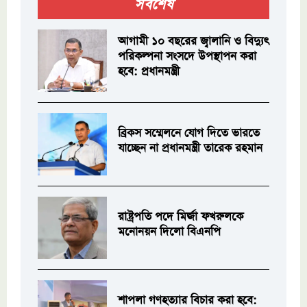
সর্বশেষ
আগামী ১০ বছরের জ্বালানি ও বিদ্যুৎ
পরিকল্পনা সংসদে উপস্থাপন করা
হবে: প্রধানমন্ত্রী
ব্রিকস সম্মেলনে যোগ দিতে ভারতে
যাচ্ছেন না প্রধানমন্ত্রী তারেক রহমান
রাষ্ট্রপতি পদে মির্জা ফখরুলকে
মনোনয়ন দিলো বিএনপি
শাপলা গণহত্যার বিচার করা হবে: