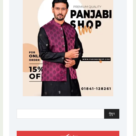
খুঁজুন