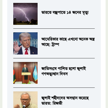
ভারতে বজ্রপাতে ১৪ জনের মৃত্যু
আমেরিকার কাছে এখনো অনেক অস্ত্র
আছে: ট্রাম্প
জাতিসংঘে পালিত হলো জুলাই
গণঅভ্যুত্থান দিবস
জুলাই শহীদদের অসম্মান করেছে
ভারত: রিজভী