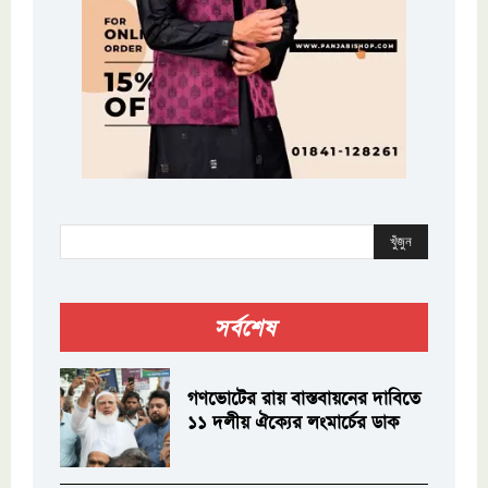
খুঁজুন
সর্বশেষ
গণভোটের রায় বাস্তবায়নের দাবিতে
১১ দলীয় ঐক্যের লংমার্চের ডাক