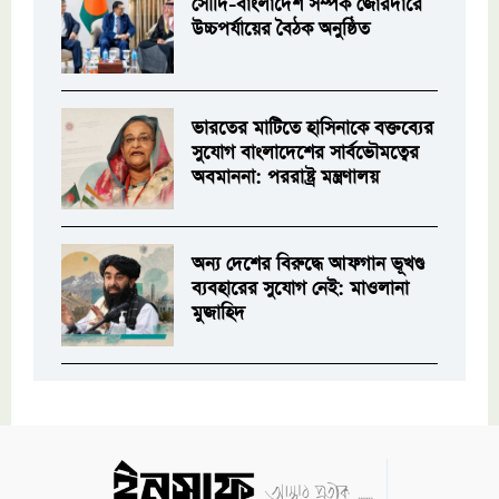
সৌদি-বাংলাদেশ সম্পর্ক জোরদারে
উচ্চপর্যায়ের বৈঠক অনুষ্ঠিত
ভারতের মাটিতে হাসিনাকে বক্তব্যের
সুযোগ বাংলাদেশের সার্বভৌমত্বের
অবমাননা: পররাষ্ট্র মন্ত্রণালয়
অন্য দেশের বিরুদ্ধে আফগান ভূখণ্ড
ব্যবহারের সুযোগ নেই: মাওলানা
মুজাহিদ