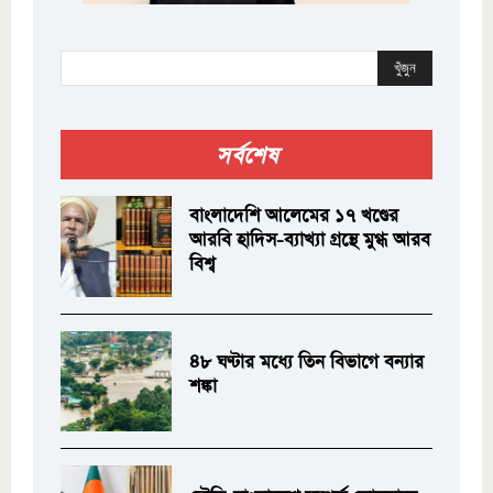
খুঁজুন
সর্বশেষ
বাংলাদেশি আলেমের ১৭ খণ্ডের
আরবি হাদিস-ব্যাখ্যা গ্রন্থে মুগ্ধ আরব
বিশ্ব
৪৮ ঘণ্টার মধ্যে তিন বিভাগে বন্যার
শঙ্কা