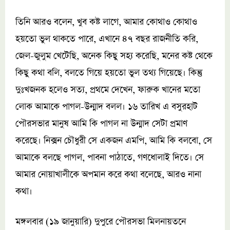
তিনি আরও বলেন, খুব কষ্ট লাগে, আমার কোথাও কোথাও
হয়তো ভুল থাকতে পারে, এখানে ৪৭ বছর রাজনীতি করি,
জেল-জুলুম খেটেছি, অনেক কিছু সহ্য করেছি, মনের কষ্ট থেকে
কিছু কথা বলি, বলতে গিয়ে হয়তো ভুল তথ্য গিয়েছে। কিন্তু
দুঃখজনক হলেও সত্য, প্রথমে দেখেন, ফারুক খানের মতো
লোক আমাকে পাগল-উন্মাদ বলল। ১৬ তারিখ এ বসুরহাট
পৌরসভার মানুষ আমি কি পাগল না উন্মাদ সেটা প্রমাণ
করেছে। নিক্সন চৌধুরী সে একজন এমপি, আমি কি বলবো, সে
আমাকে বলছে পাগল, পাবনা পাঠাতে, গণধোলাই দিতে। সে
আমার নোয়াখালীকে অপমান করে কথা বলেছে, আরও নানা
কথা।
মঙ্গলবার (১৯ জানুয়ারি) দুপুরে পৌরসভা মিলনায়তনে