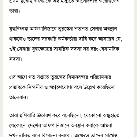
প্রথম মুখোমুখি বৈঠকে এই ইস্যুতে আলোচনাও করেছিলেন
তারা।
যুদ্ধবিধ্বস্ত আফগানিস্তানে তুরস্কের শতশত সেনার অবস্থান
থাকলেও তাদের সরকারি কর্মকর্তারা দাবি করে আসছেন যে,
ওই সেনারা যুদ্ধক্ষেত্রের সামরিক সদস্য নয় বরং বেসামরিক
সদস্য।
এর আগে গত সপ্তাহে তুরস্কের বিমানবন্দর পরিচালনার
প্রস্তাবকে নিন্দনীয় ও অগ্রহণযোগ্য বলে উল্লেখ করেছিলো
তালেবান।
তারা হুশিয়ারি উচ্চারণ করে বলেছিলো, যেকোনো অজুহাতে
যেকোনো দেশের আফগানিস্তানে অবস্থান করাকে আমরা
দখলদারিত্ব বলে বিবেচনা করবো। এক্ষেত্রে তাদের সাথেও