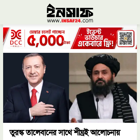
তুরস্ক তালেবানের সাথে শীঘ্রই আলোচনায়