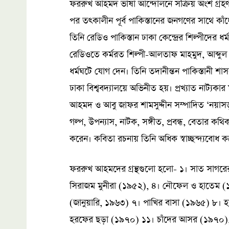
ফররুখ আহমদ ভাষা আন্দোলনে সক্রিয় অংশ গ্রহণ 
পর তৎকালীন পূর্ব পাকিস্তানের জনগণের সাথে কাঁ
তিনি রেডিও পাকিস্তান ঢাকা কেন্দ্রের শিল্পীদের
রেডিওতে কর্মরত শিল্পী-আলতাফ মাহমুদ, আব্দুল 
ধর্মঘটে যোগ দেন। তিনি তদানীন্তন পাকিস্তানী শ
ঢাকা বিশ্ববদ্যালয়ে অভিনীত হয়। প্রখ্যাত নাট্য
আহমদ ও আবু জাফর শামসুদ্দীন সম্পাদিত ‘নয়াসড
গল্প, উপন্যাস, নাটক, সঙ্গীত, প্রবন্ধ, বেতার কথিকা
করেন। কবিতা রচনায় তিনি অধিক স্বাচ্ছন্দ্যবোধ 
ফররুখ আহমদের গ্রন্থগুলো হলো- ১। সাত সাগরে
সিরাজম মুনীরা (১৯৫২), ৪। নৌফেল ও হাতেম (১৯
(জানুয়ারি, ১৯৬৩) ৭। পাখির বাসা (১৯৬৫) ৮। 
হরফের ছড়া (১৯৭০) ১১। চাঁদের আসর (১৯৭০), ১