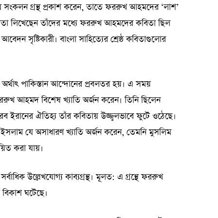
 যে সংকলন গ্রন্থ প্রকাশ করেন, তাতে ফররুখ আহমদের ‘লাশ’
য় কবিতা লিখেছেন তাঁদের মধ্যে ফররুখ আহমদের কবিতা ছিল
ীর আবেদন সৃষ্টিকারী। বাংলা সাহিত্যের শ্রেষ্ঠ কবিতাগুলোর
অর্থাৎ পাকিস্তান আন্দোনের প্রবলতর হয়। এ সময়
ররুখ আহমদ বিশেষ খ্যাতি অর্জন করেন। তিনি ছিলেন
রব ইরানের ঐতিহ্য তাঁর কবিতায় উজ্জ্বলভাবে ফুটে ওঠেছে।
ইসলাম যে অসাধারণ খ্যাতি অর্জন করেন, তেমনি মুসলিম
িত করা যায়।
ধিক উল্লেখযোগ্য কাব্যগ্রন্থ। মূলত: এ গ্রন্থে ফররুখ
্ট বিকাশ ঘটেছে।