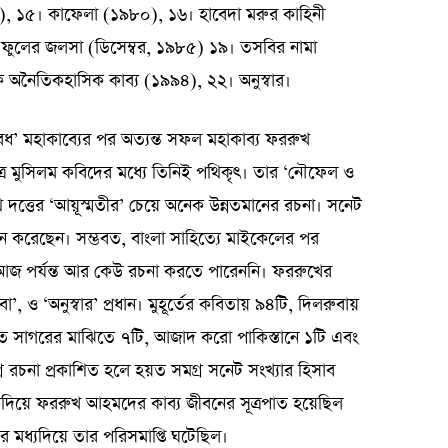
), ১৫। কাফেলা (১৯৮০), ১৬। হাবেদা মরুর কাহিনী
 ফুলের জলসা (ডিসেম্বর, ১৯৮৫) ১৯। তসবির নামা
অনৈতিকহাসিক কাব্য (১৯৯৪), ২২। অনুস্বার।
 বধ’ মহাকাব্যের পর অত্যন্ত সফল মহাকাব্য ফররুখ
্রে মুসিলম কবিদের মধ্যে তিনিই পথিকৃৎ। তার ‘নৌফেল ও
 দত্তের ‘আয়ূস্মতীর’ চেয়ে অনেক উন্নতমানের রচনা। সনেট
ন করেছেন। সম্ভবত, বাংলা সাহিত্যে মাইকেলের পর
ষে আজ পর্যন্ত আর কেউ রচনা করতে পারেননি। ফররুখের
রুবা’, ও ‘অনুস্বার’ প্রধান। মুহূর্তের কবিতায় ৯৪টি, দিলরুবায়
 সাত সাগরের মাঝিতে ৭টি, আজাদ করো পাকিস্তানে ১টি এবং
র রচনা প্রকাশিত হলে হয়ত সমগ্র সনেট সংখ্যার হিসাব
্যদিয়ে ফররুখ আহমদের কাব্য জীবনের সূত্রপাত হয়েছিল
ধ্যদিয়ে তার পরিসমাপ্তি ঘটেছিল।