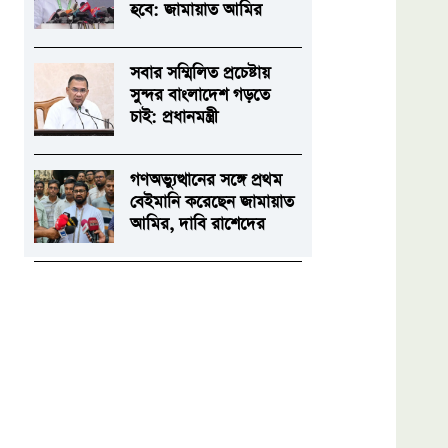
হবে: জামায়াত আমির
সবার সম্মিলিত প্রচেষ্টায়
সুন্দর বাংলাদেশ গড়তে
চাই: প্রধানমন্ত্রী
গণঅভ্যুত্থানের সঙ্গে প্রথম
বেইমানি করেছেন জামায়াত
আমির, দাবি রাশেদের