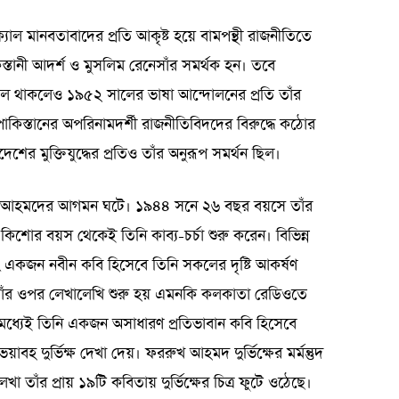
্যাল মানবতাবাদের প্রতি আকৃষ্ট হয়ে বামপন্থী রাজনীতিতে
িস্তানী আদর্শ ও মুসলিম রেনেসাঁর সমর্থক হন। তবে
 অবিচল থাকলেও ১৯৫২ সালের ভাষা আন্দোলনের প্রতি তাঁর
ও পাকিস্তানের অপরিনামদর্শী রাজনীতিবিদদের বিরুদ্ধে কঠোর
র মুক্তিযুদ্ধের প্রতিও তাঁর অনুরূপ সমর্থন ছিল।
ফররুখ আহমদের আগমন ঘটে। ১৯৪৪ সনে ২৬ বছর বয়সে তাঁর
। কিশোর বয়স থেকেই তিনি কাব্য-চর্চা শুরু করেন। বিভিন্ন
এবং একজন নবীন কবি হিসেবে তিনি সকলের দৃষ্টি আকর্ষণ
 তাঁর ওপর লেখালেখি শুরু হয় এমনকি কলকাতা রেডিওতে
 মধ্যেই তিনি একজন অসাধারণ প্রতিভাবান কবি হিসেবে
হ দুর্ভিক্ষ দেখা দেয়। ফররুখ আহমদ দুর্ভিক্ষের মর্মন্তুদ
 তাঁর প্রায় ১৯টি কবিতায় দুর্ভিক্ষের চিত্র ফুটে ওঠেছে।