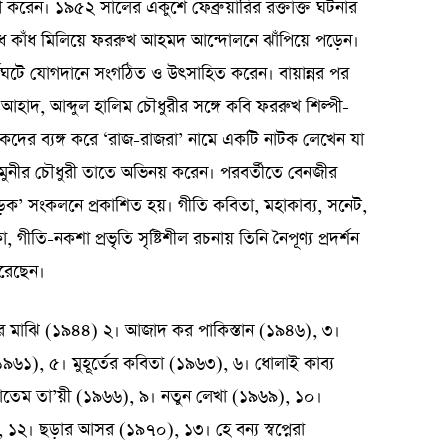
করেন। ১৯৫২ সালের একুশে ফেব্রুয়ারির রক্তাক্ত ঘটনার
ধে কাঁধ মিলিয়ে ফররুখ আহমদ আন্দোলনে ঝাঁপিয়ে পড়েন।
 ধর্মঘটে যোগদানে সংগঠিত ও উৎসাহিত করেন। বায়ান্নর পর
আহাদ, আব্দুল হালিম চৌধুরীর সঙ্গে কবি ফররুখ শিল্পী-
াসকদের ব্যঙ্গ করে ‘রাজ-রাজরা’ নামে একটি নাটক লেখেন যা
কার মুনীর চৌধুরী তাতে অভিনয় করেন। পরবর্তীতে বেনজীর
়ক’ সংকলনে প্রকাশিত হয়। গীতি কবিতা, মহাকাব্য, সনেট,
, গীতি-নকশা প্রভৃতি সৃষ্টিশীল রচনায় তিনি নৈপূণ্য প্রদর্শন
করেছেন।
র মাঝি (১৯৪৪) ২। আজাদ কর পাকিস্তান (১৯৪৬), ৩।
৬১), ৫। মুহূর্তের কবিতা (১৯৬৩), ৬। ধোলাই কাব্য
হাতেম তা’য়ী (১৯৬৬), ৯। নতুন লেখা (১৯৬৯), ১০।
২। ছড়ার আসর (১৯৭০), ১৩। হে বন্য স্বপ্নেরা