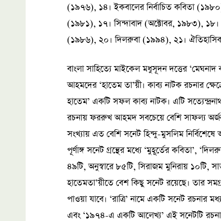
(১৯৭৬), ১৪। ইকবালের নির্বাচিত কবিতা (১৯৮০
(১৯৮১), ১৭। সিন্দাবাদ (অক্টোবর, ১৯৮৩), ১৮।
(১৯৮৬), ২০। দিলরুবা (১৯৯৪), ২১। ঐতিহাসিক 
বাংলা সাহিত্যে মাইকেল মধুসূদন দত্তের ‘মেঘনাদ
আহমদের ‘হাতেম তা’য়ী। কাব্য নাটক রচনার ক্ষেত
হাতেম’ একটি সফল কাব্য নাটক। এটি সত্যেন্দ্রনাথ
রচনায় ফররুখ আহমদ সবচেয়ে বেশি সাফল্য অর্জ
সংখ্যায় এত বেশি সনেট হিন্দু-মুসলিম নির্বিশে
পূর্ণাঙ্গ সনেট গ্রন্থের মধ্যে ‘মুহূর্তের কবিতা’, ‘দিল
৪৯টি, অনুস্বারে ৮৫টি, সিরাজম মুনিরায় ১০টি,
হাতেমতা’য়ীতে বেশ কিছু সনেট রয়েছে। তার সমগ্
পাওয়া যাবে। ‘রাত্রি’ নামে একটি সনেট রচনার মধ
এবং ‘১৯৭৪-এ একটি আলেখ্য’ এই সনেটটি রচনার ম