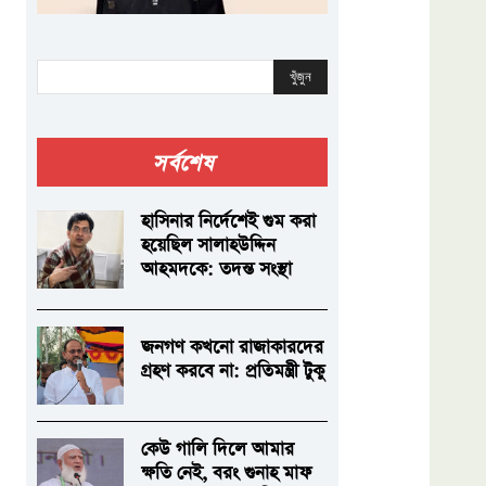
খুঁজুন
সর্বশেষ
হাসিনার নির্দেশেই গুম করা
হয়েছিল সালাহউদ্দিন
আহমদকে: তদন্ত সংস্থা
জনগণ কখনো রাজাকারদের
গ্রহণ করবে না: প্রতিমন্ত্রী টুকু
কেউ গালি দিলে আমার
ক্ষতি নেই, বরং গুনাহ মাফ