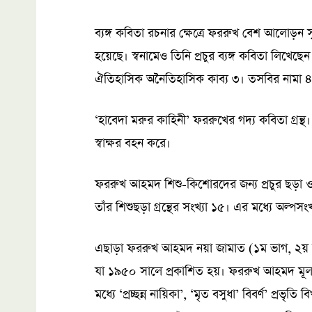
ব্যঙ্গ কবিতা রচনার ক্ষেত্রে ফররুখ বেশ আলোড়ন সৃ
হয়েছে। স্বনামেও তিনি প্রচুর ব্যঙ্গ কবিতা লিখেছেন। 
ঐতিহাসিক অনৈতিহাসিক কাব্য ৩। তসবির নামা ৪। ধ
‘হাবেদা মরুর কাহিনী’ ফররুখের গদ্য কবিতা গ্রন্থ
স্বাক্ষর বহন করে।
ফররুখ আহমদ শিশু-কিশোরদের জন্য প্রচুর ছড়া ও
তাঁর শিশুছড়া গ্রন্থের সংখ্যা ১৫। এর মধ্যে অল্পসং
এছাড়া ফররুখ আহমদ নয়া জামাত (১ম ভাগ, ২য় ভা
যা ১৯৫০ সালে প্রকাশিত হয়। ফররুখ আহমদ মূলত 
মধ্যে ‘প্রচ্ছন্ন নায়িকা’, ‘মৃত বসুধা’ বিবর্ণ’ প্