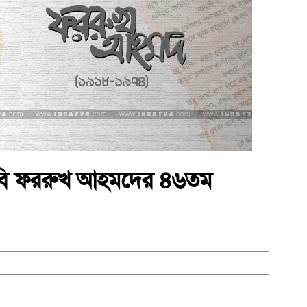
বি ফররুখ আহমদের ৪৬তম