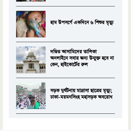
হাম উপসর্গে একদিনে ৬ শিশুর মৃত্যু
দণ্ডিত আসামিদের তালিকা
অনলাইনে সবার জন্য উন্মুক্ত হবে না
কেন, হাইকোর্টের রুল
সড়ক দুর্ঘটনায় মাদ্রাসা ছাত্রের মৃত্যু;
ঢাকা-ময়মনসিংহ মহাসড়ক অবরোধ