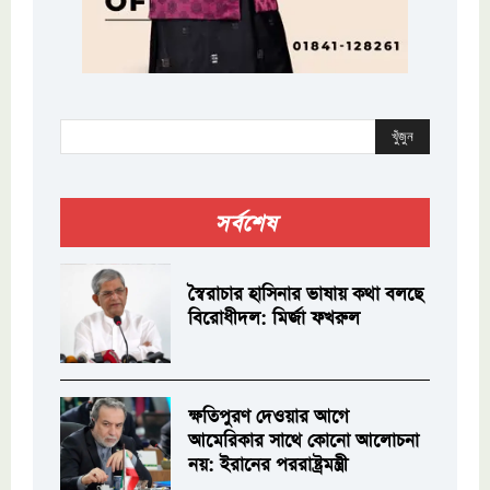
খুঁজুন
সর্বশেষ
স্বৈরাচার হাসিনার ভাষায় কথা বলছে
বিরোধীদল: মির্জা ফখরুল
ক্ষতিপুরণ দেওয়ার আগে
আমেরিকার সাথে কোনো আলোচনা
নয়: ইরানের পররাষ্ট্রমন্ত্রী