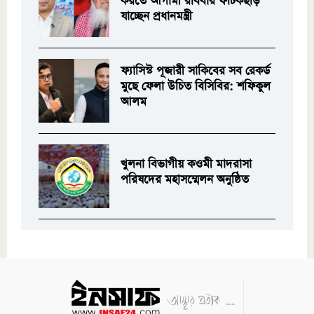
করতে আগামী রবিবার ফটিকছড়ি
যাচ্ছেন প্রধানমন্ত্রী
ফ্যাসিস্ট পূজারী সাকিবের সব রেকর্ড
মুছে ফেলা উচিত বিসিবির: শফিকুল
আলম
খুলনা বিভাগীয় কওমী মাদরাসা
পরিষদের মহাসম্মেলন অনুষ্ঠিত