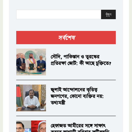
খুঁজুন
সর্বশেষ
সৌদি, পাকিস্তান ও তুরস্কের
প্রতিরক্ষা জোট: কী আছে চুক্তিতে?
জুলাই আন্দোলনের কৃতিত্ব
জনগণের, কোনো ব্যক্তির নয়:
তথ্যমন্ত্রী
হেফাজত আমীরের সঙ্গে সাক্ষাৎ