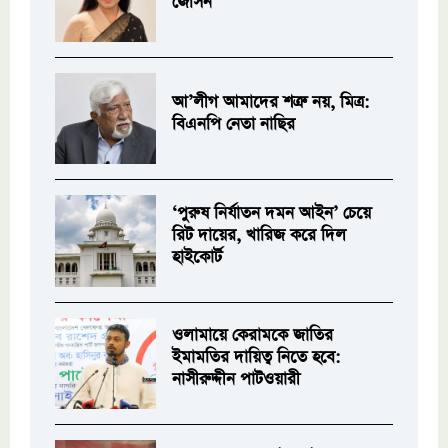
জেসিন
আ’লীগ আমাদের শত্রু নয়, মিত্র:
বিএনপি নেতা নাছির
‘পুরুষ নির্যাতন দমন আইন’ চেয়ে
রিট দায়ের, খারিজ করে দিল
হাইকোর্ট
ওলামায়ে কেরামকে জাতির
ইমামতির দায়িত্ব নিতে হবে:
নাসীরুদ্দীন পাটওয়ারী