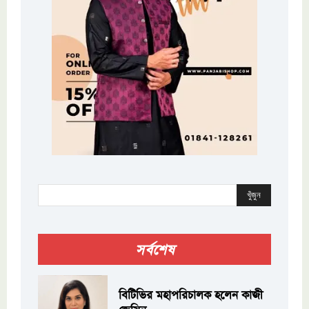
খুঁজুন
সর্বশেষ
বিটিভির মহাপরিচালক হলেন কাজী