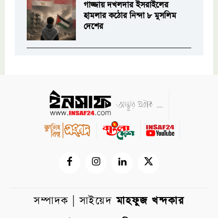
গাজ্জায় দখলদার ইসরাইলের
হামলার কঠোর নিন্দা ৮ মুসলিম
দেশের
সম্পাদক | সাইয়েদ
মাহফুজ খন্দকার