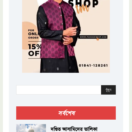
খুঁজুন
সর্বশেষ
দণ্ডিত আসামিদের তালিকা