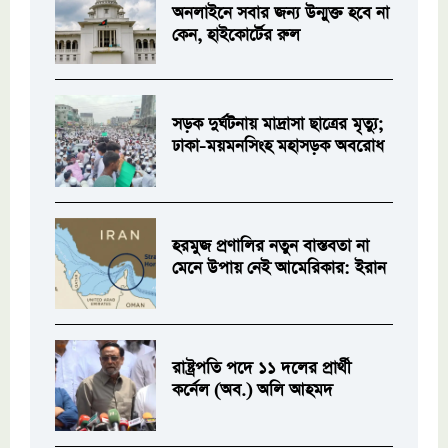
অনলাইনে সবার জন্য উন্মুক্ত হবে না
কেন, হাইকোর্টের রুল
সড়ক দুর্ঘটনায় মাদ্রাসা ছাত্রের মৃত্যু;
ঢাকা-ময়মনসিংহ মহাসড়ক অবরোধ
হরমুজ প্রণালির নতুন বাস্তবতা না
মেনে উপায় নেই আমেরিকার: ইরান
রাষ্ট্রপতি পদে ১১ দলের প্রার্থী
কর্নেল (অব.) অলি আহমদ