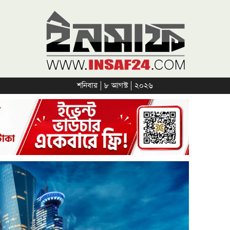
শনিবার | ৮ আগস্ট | ২০২৬