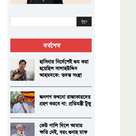
খুঁজুন
সর্বশেষ
হাসিনার নির্দেশেই গুম করা
হয়েছিল সালাহউদ্দিন
আহমদকে: তদন্ত সংস্থা
জনগণ কখনো রাজাকারদের
গ্রহণ করবে না: প্রতিমন্ত্রী টুকু
কেউ গালি দিলে আমার
ক্ষতি নেই, বরং গুনাহ মাফ