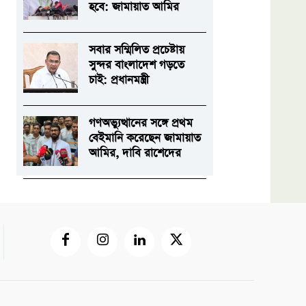
হবে: জামায়াত আমির
সবার সম্মিলিত প্রচেষ্টায়
সুন্দর বাংলাদেশ গড়তে
চাই: প্রধানমন্ত্রী
গণঅভ্যুত্থানের সঙ্গে প্রথম
বেইমানি করেছেন জামায়াত
আমির, দাবি রাশেদের