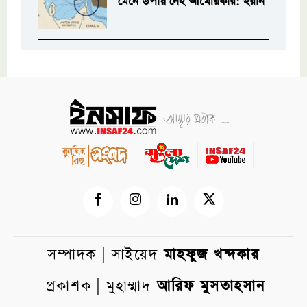
মেনে উপায় নেই আমেরিকার: ইরান
সম্পাদক | সাইয়েদ
মাহফুজ খন্দকার
প্রকাশক | মুহাম্মাদ
আরিফ মুসতাহসান