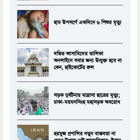
হাম উপসর্গে একদিনে ৬ শিশুর মৃত্যু
দণ্ডিত আসামিদের তালিকা
অনলাইনে সবার জন্য উন্মুক্ত হবে না
কেন, হাইকোর্টের রুল
সড়ক দুর্ঘটনায় মাদ্রাসা ছাত্রের মৃত্যু;
ঢাকা-ময়মনসিংহ মহাসড়ক অবরোধ
হরমুজ প্রণালির নতুন বাস্তবতা না