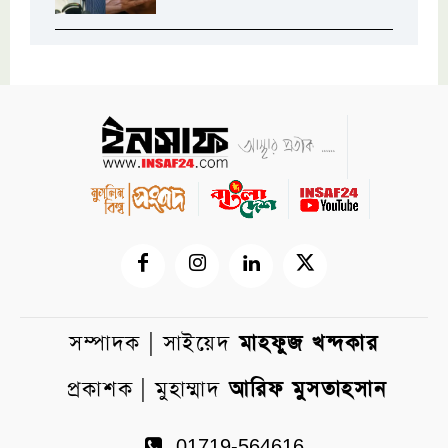
সম্পাদক | সাইয়েদ
মাহফুজ খন্দকার
প্রকাশক | মুহাম্মাদ
আরিফ মুসতাহসান
01719-564616