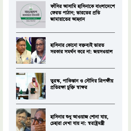
ফাঁসির আসামি হাসিনাকে বাংলাদেশে
ফেরত পাঠান; ভারতের প্রতি
জামায়াতের আহ্বান
হাসিনার কোনো বক্তব্যই ভারত
সরকার সমর্থন করে না: জয়সওয়াল
তুরস্ক, পাকিস্তান ও সৌদির ত্রিপক্ষীয়
প্রতিরক্ষা চুক্তি স্বাক্ষর
হাসিনার শুধু আওয়াজ শোনা যায়,
চেহারা দেখা যায় না: স্বরাষ্ট্রমন্ত্রী