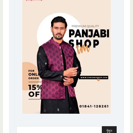
খুঁজুন