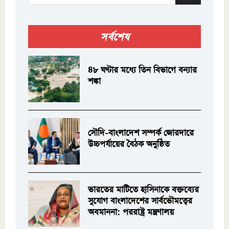
সর্বশেষ
৪৮ ঘণ্টার মধ্যে তিন বিভাগে বন্যার
শঙ্কা
সৌদি-বাংলাদেশ সম্পর্ক জোরদারে
উচ্চপর্যায়ের বৈঠক অনুষ্ঠিত
ভারতের মাটিতে হাসিনাকে বক্তব্যের
সুযোগ বাংলাদেশের সার্বভৌমত্বের
অবমাননা: পররাষ্ট্র মন্ত্রণালয়