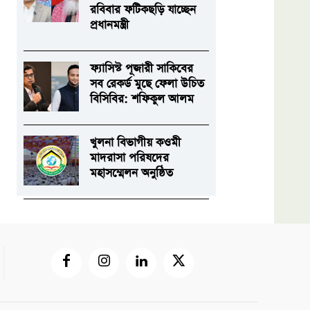
রবিবার ফটিকছড়ি যাচ্ছেন
প্রধানমন্ত্রী
ফ্যাসিস্ট পূজারী সাকিবের
সব রেকর্ড মুছে ফেলা উচিত
বিসিবির: শফিকুল আলম
খুলনা বিভাগীয় কওমী
মাদরাসা পরিষদের
মহাসম্মেলন অনুষ্ঠিত