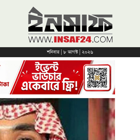
শনিবার | ৮ আগস্ট | ২০২৬