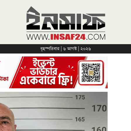
বৃহস্পতিবার | ৬ আগস্ট | ২০২৬