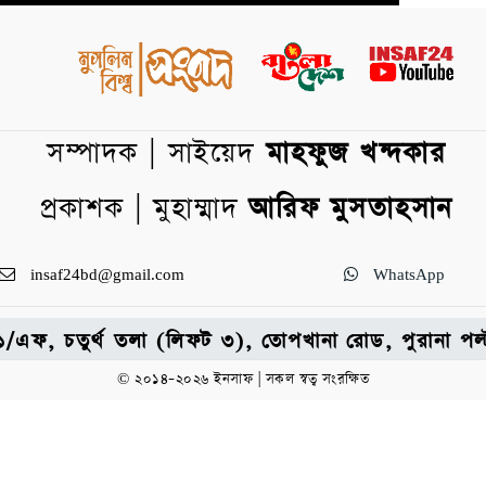
সম্পাদক | সাইয়েদ
মাহফুজ খন্দকার
প্রকাশক | মুহাম্মাদ
আরিফ মুসতাহসান
insaf24bd@gmail.com
WhatsApp
: ৩১/এফ, চতুর্থ তলা (লিফট ৩), তোপখানা রোড, পুরানা 
© ২০১৪–২০২৬ ইনসাফ | সকল স্বত্ব সংরক্ষিত