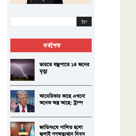
খুঁজুন
সর্বশেষ
ভারতে বজ্রপাতে ১৪ জনের
মৃত্যু
আমেরিকার কাছে এখনো
অনেক অস্ত্র আছে: ট্রাম্প
জাতিসংঘে পালিত হলো
জুলাই গণঅভ্যুত্থান দিবস