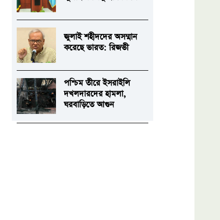
জুলাই শহীদদের অসম্মান
করেছে ভারত: রিজভী
পশ্চিম তীরে ইসরাইলি
দখলদারদের হামলা,
ঘরবাড়িতে আগুন