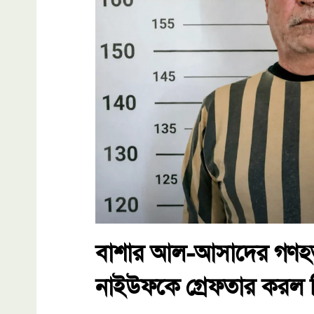
বাশার আল-আসাদের গণহত
নাইউফকে গ্রেফতার করল স