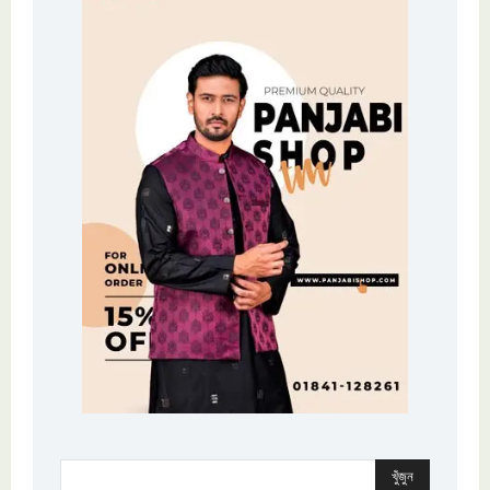
খুঁজুন