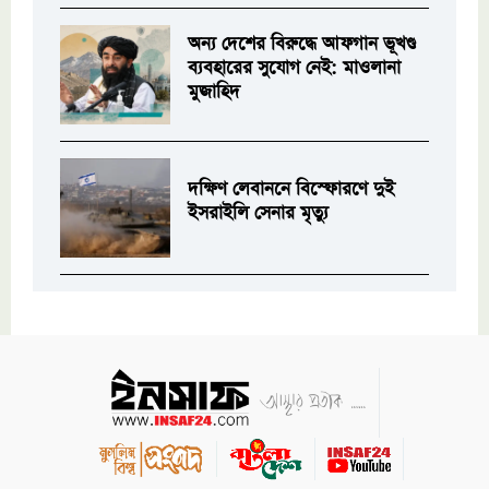
অন্য দেশের বিরুদ্ধে আফগান ভূখণ্ড
ব্যবহারের সুযোগ নেই: মাওলানা
মুজাহিদ
দক্ষিণ লেবাননে বিস্ফোরণে দুই
ইসরাইলি সেনার মৃত্যু