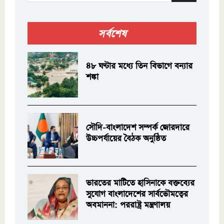
সর্বশেষ
৪৮ ঘণ্টার মধ্যে তিন বিভাগে বন্যার
শঙ্কা
সৌদি-বাংলাদেশ সম্পর্ক জোরদারে
উচ্চপর্যায়ের বৈঠক অনুষ্ঠিত
ভারতের মাটিতে হাসিনাকে বক্তব্যের
সুযোগ বাংলাদেশের সার্বভৌমত্বের
অবমাননা: পররাষ্ট্র মন্ত্রণালয়