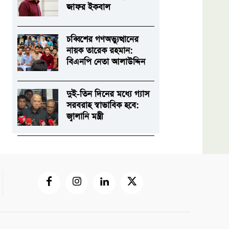
জাফর ইকবাল
চব্বিশের গণঅভ্যুত্থানের
নায়ক তারেক রহমান:
বিএনপি নেতা আলাউদ্দিন
দুই-তিন দিনের মধ্যে গ্যাস
সরবরাহ স্বাভাবিক হবে:
জ্বালানি মন্ত্রী