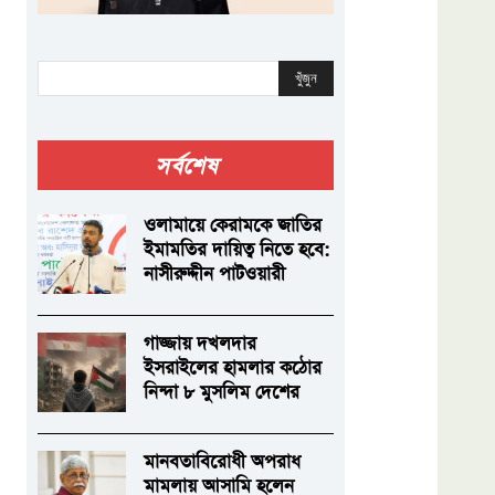
খুঁজুন
সর্বশেষ
ওলামায়ে কেরামকে জাতির
ইমামতির দায়িত্ব নিতে হবে:
নাসীরুদ্দীন পাটওয়ারী
গাজ্জায় দখলদার
ইসরাইলের হামলার কঠোর
নিন্দা ৮ মুসলিম দেশের
মানবতাবিরোধী অপরাধ
মামলায় আসামি হলেন