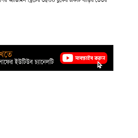
পর অ্যাডামস স্ট্রিটের ৩৫০০ ব্লকের একটি বাড়ির ভেতর