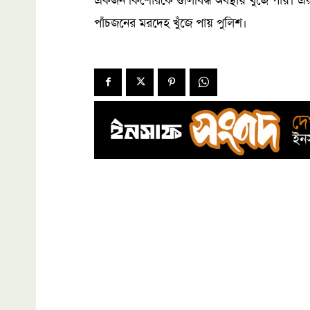
একজন কিশোরকে গুলিবিদ্ধ অবস্থায় খুজেঁ পায়। এর
পাঁচজনের মরদেহ খুঁজে পায় পুলিশ।