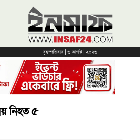
বৃহস্পতিবার | ৬ আগস্ট | ২০২৬
লায় নিহত ৫