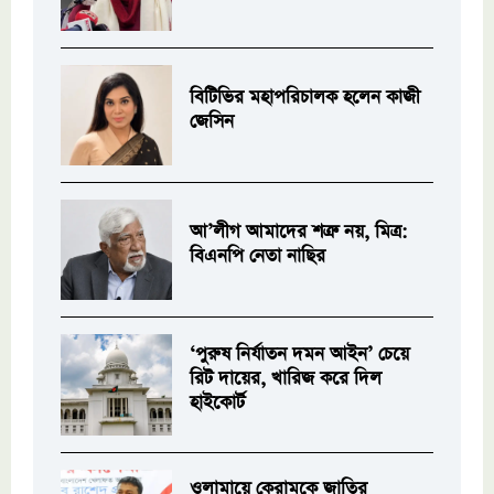
বিটিভির মহাপরিচালক হলেন কাজী
জেসিন
আ’লীগ আমাদের শত্রু নয়, মিত্র:
বিএনপি নেতা নাছির
‘পুরুষ নির্যাতন দমন আইন’ চেয়ে
রিট দায়ের, খারিজ করে দিল
হাইকোর্ট
ওলামায়ে কেরামকে জাতির