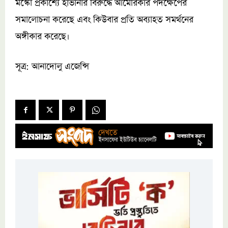
মস্কো প্রকাশ্যে হাভানার বিরুদ্ধে আমেরিকার পদক্ষেপের
সমালোচনা করেছে এবং কিউবার প্রতি অব্যাহত সমর্থনের
অঙ্গীকার করেছে।
সূত্র: আনাদোলু এজেন্সি