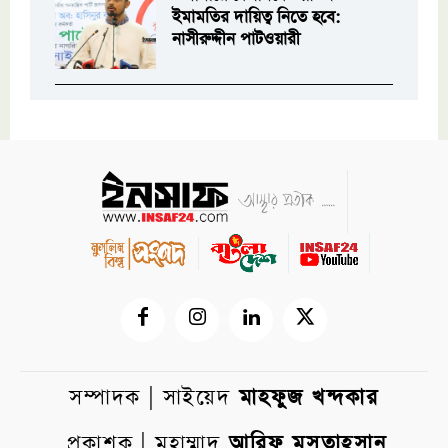
ইমামতির দায়িত্ব নিতে হবে:
নাসীরুদ্দীন পাটওয়ারী
সম্পাদক | সাইয়েদ
মাহফুজ খন্দকার
প্রকাশক | মুহাম্মাদ
আরিফ মুসতাহসান