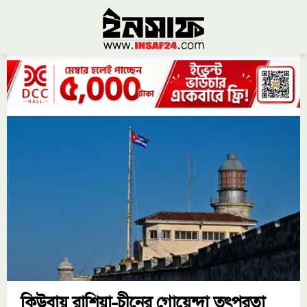
কিউবায় রাশিয়া-চীনের গোয়েন্দা তৎপরতা