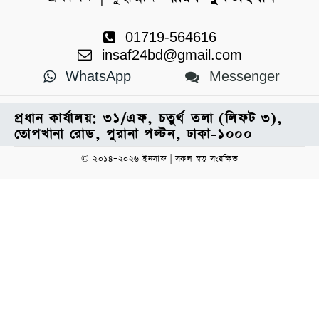
01719-564616
insaf24bd@gmail.com
WhatsApp
Messenger
প্রধান কার্যালয়: ৩১/এফ, চতুর্থ তলা (লিফট ৩),
তোপখানা রোড, পুরানা পল্টন, ঢাকা-১০০০
© ২০১৪–২০২৬ ইনসাফ | সকল স্বত্ব সংরক্ষিত